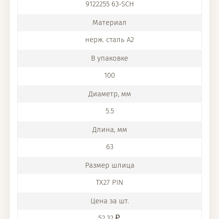
9122255 63-SCH
нерж. сталь A2
100
5.5
63
TX27 PIN
52.32