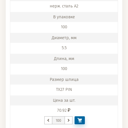
нерж. сталь A2
100
5.5
100
TX27 PIN
70.92