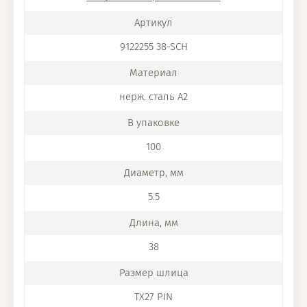
9122255 38-SCH
нерж. сталь A2
100
5.5
38
TX27 PIN