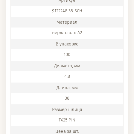
9122248 38-SCH
нерж. сталь A2
100
4.8
38
TX25 PIN