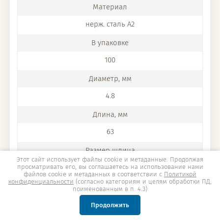
нерж. сталь A2
100
4.8
63
Этот сайт использует файлы cookie и метаданные. Продолжая
просматривать его, вы соглашаетесь на использование нами
TX25 PIN
файлов cookie и метаданных в соответствии с
Политикой
конфиденциальности
(согласно категориям и целям обработки ПД,
поименованным в п. 4.3)
29.35
Продолжить