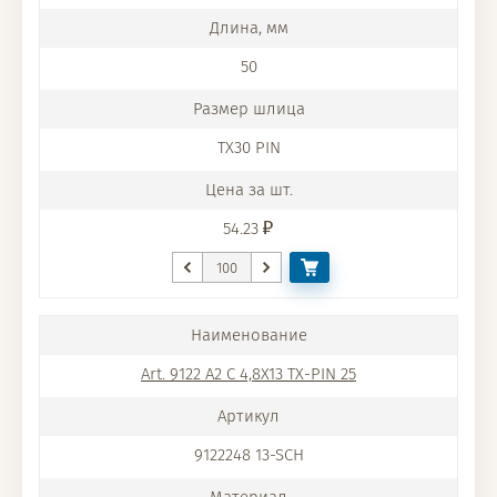
50
TX30 PIN
54.23
Art. 9122 A2 C 4,8X13 TX-PIN 25
9122248 13-SCH