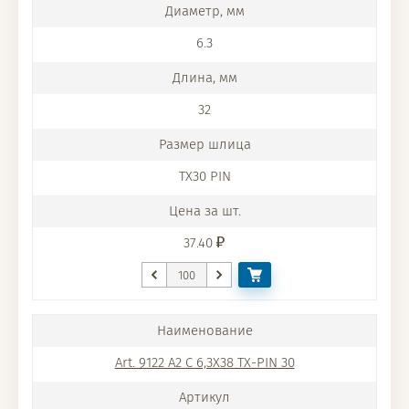
6.3
32
TX30 PIN
37.40
Art. 9122 A2 C 6,3X38 TX-PIN 30