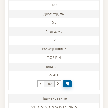
100
5.5
32
TX27 PIN
25.28
Art. 9122 A2 C 5,5X38 TX-PIN 27