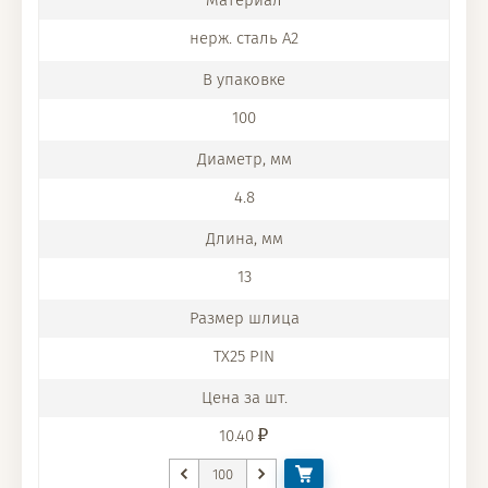
нерж. сталь A2
100
4.8
13
TX25 PIN
10.40