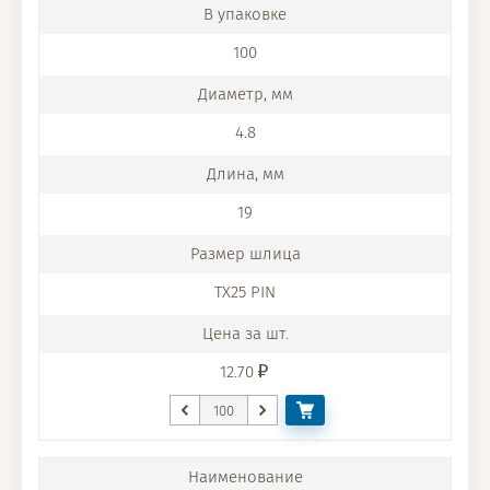
100
4.8
19
TX25 PIN
12.70