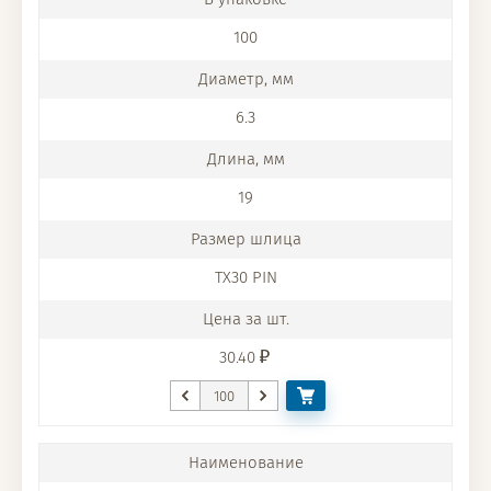
100
6.3
19
TX30 PIN
30.40