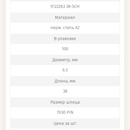
9122263 38-SCH
нерж. сталь A2
100
6.3
38
TX30 PIN