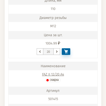
110
M12
1004.99
FAZ II 12/20 A4
СКИДКА
501415