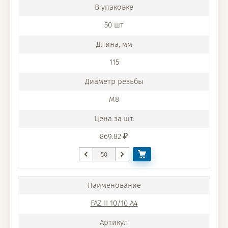
50 шт
115
M8
869.82
FAZ II 10/10 A4