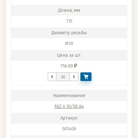
115
M10
756.89
FAZ II 10/50 A4
501409