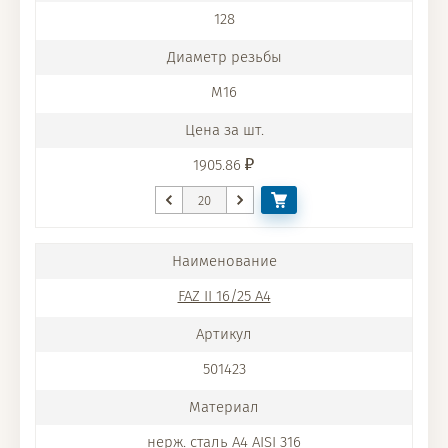
128
M16
1905.86
FAZ II 16/25 A4
501423
нерж. сталь A4 AISI 316