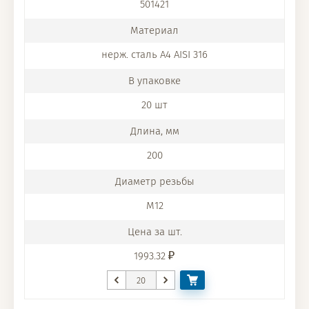
501421
нерж. сталь A4 AISI 316
20 шт
200
M12
1993.32