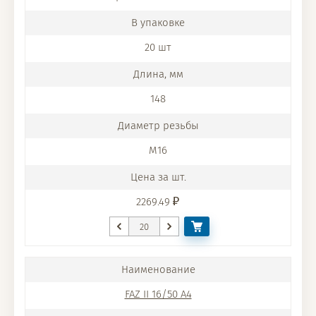
20 шт
148
M16
2269.49
FAZ II 16/50 A4