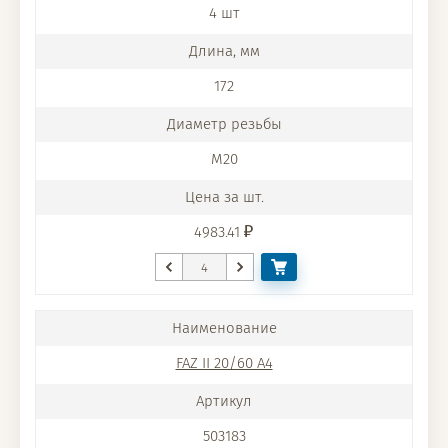
4 шт
172
M20
4983.41
FAZ II 20/60 A4
503183