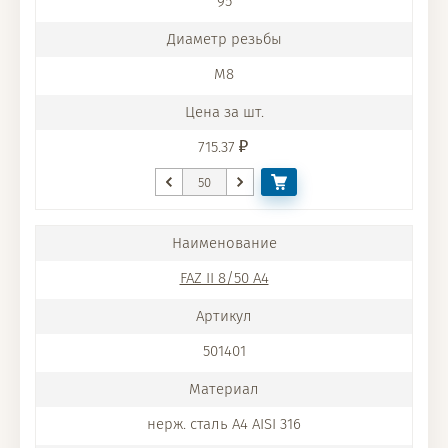
95
M8
715.37
FAZ II 8/50 A4
501401
нерж. сталь A4 AISI 316