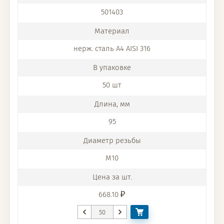
501403
нерж. сталь A4 AISI 316
50 шт
95
M10
668.10