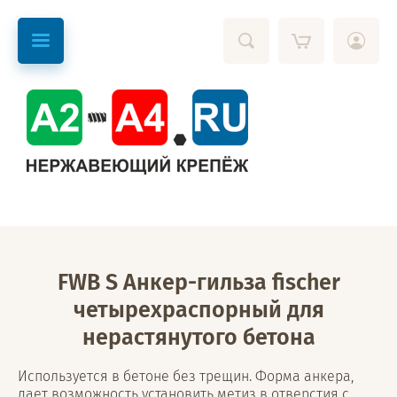
FWB S Анкер-гильза fischer
четырехраспорный для
нерастянутого бетона
Используется в бетоне без трещин. Форма анкера,
дает возможность установить метиз в отверстия с