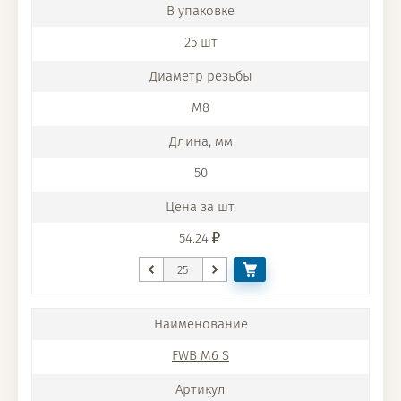
25 шт
M8
50
54.24
FWB M6 S