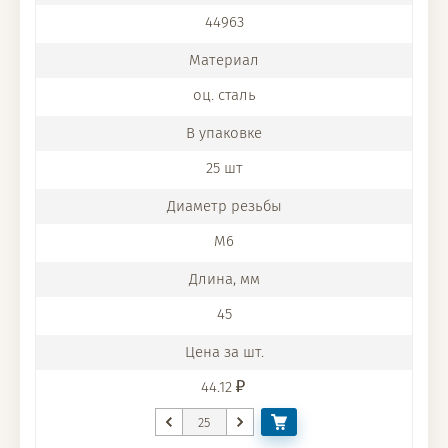
44963
оц. сталь
25 шт
M6
45
44.12