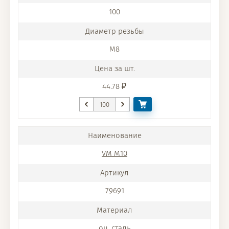
100
M8
44.78
VM M10
79691
оц. сталь