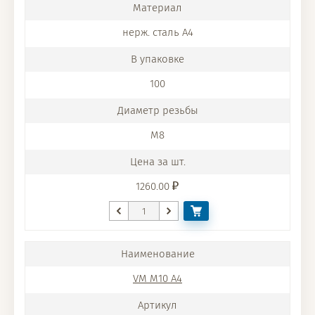
нерж. сталь A4
100
M8
1260.00
VM M10 A4