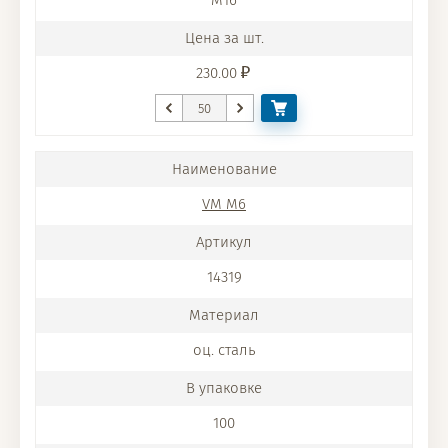
M16
230.00
VM M6
14319
оц. сталь
100