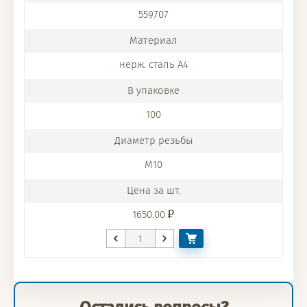
559707
нерж. сталь A4
100
M10
1650.00