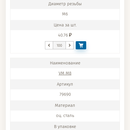
M6
40.76
VM M8
79690
оц. сталь