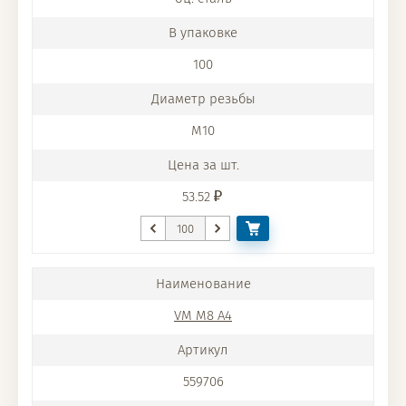
100
M10
53.52
VM M8 A4
559706