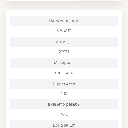
VM M12
20971
оц. сталь
100
M12