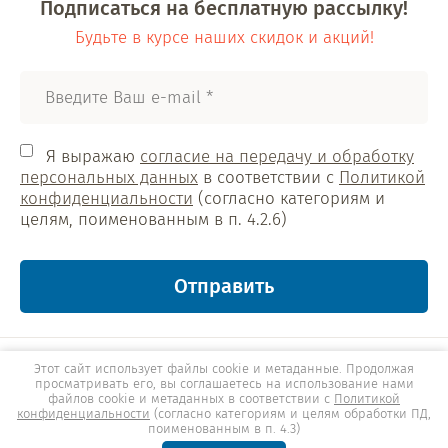
Подписаться на бесплатную рассылку!
Будьте в курсе наших скидок и акций!
Я выражаю
согласие на передачу и обработку
персональных данных
в соответствии с
Политикой
конфиденциальности
(согласно категориям и
целям, поименованным в п. 4.2.6)
Отправить
2019-2025 © А2-А4.ru. Оптовые поставки крепежа и
Этот сайт использует файлы cookie и метаданные. Продолжая
метизов. Все права защищены. Копирование материала
просматривать его, вы соглашаетесь на использование нами
возможно только с письменного согласия компании.
файлов cookie и метаданных в соответствии с
Политикой
конфиденциальности
(согласно категориям и целям обработки ПД,
Политика конфиденциальности
поименованным в п. 4.3)