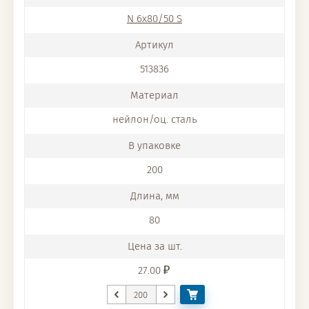
N 6x80/50 S
513836
нейлон/оц. сталь
200
80
27.00