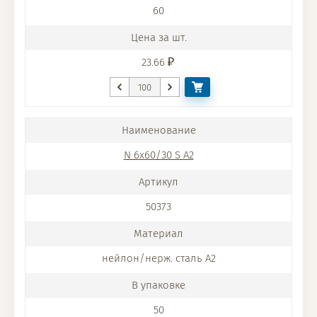
60
23.66
N 6x60/30 S A2
50373
нейлон/нерж. сталь A2
50