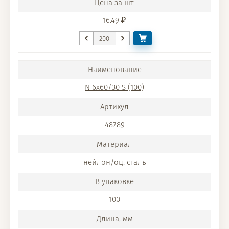
16.49
N 6x60/30 S (100)
48789
нейлон/оц. сталь
100