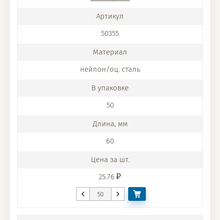
50355
нейлон/оц. сталь
50
60
25.76