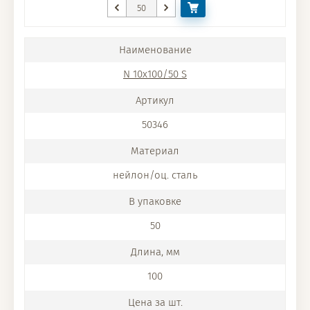
N 10x100/50 S
50346
нейлон/оц. сталь
50
100