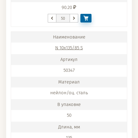
90.20
N 10x135/85 S
50347
нейлон/оц. сталь
50
135