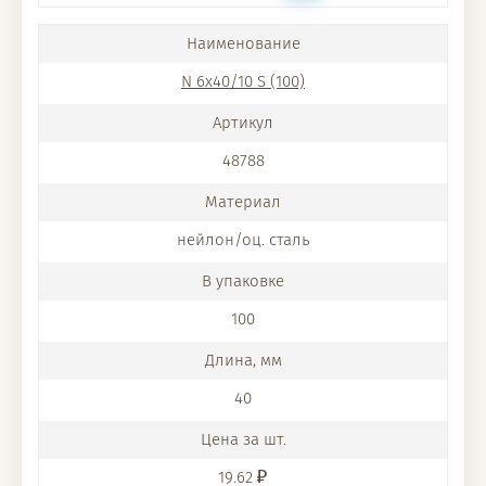
N 6x40/10 S (100)
48788
нейлон/оц. сталь
100
40
19.62