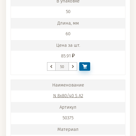
50
60
85.91
N 8x80/40 S A2
50375