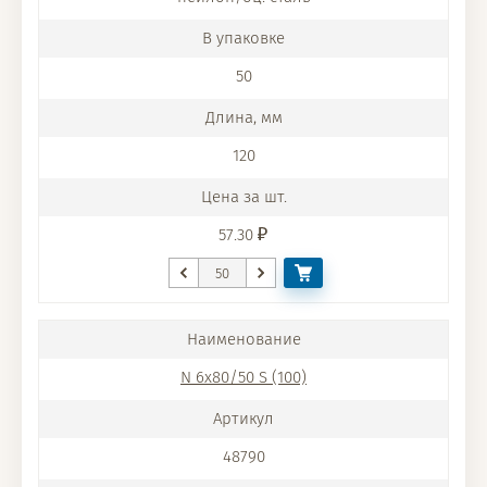
50
120
57.30
N 6x80/50 S (100)
48790