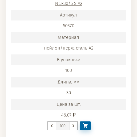
N 5x30/5 S A2
50370
нейлон/нерж. сталь A2
100
30
46.07