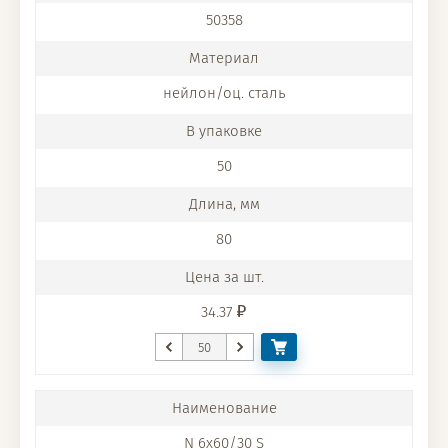
50358
нейлон/оц. сталь
50
80
34.37
N 6x60/30 S