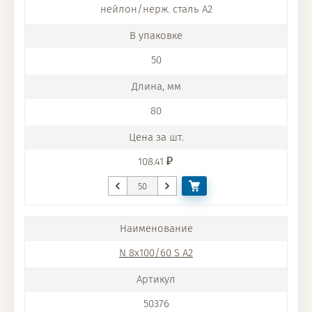
нейлон/нерж. сталь A2
50
80
108.41
N 8x100/60 S A2
50376