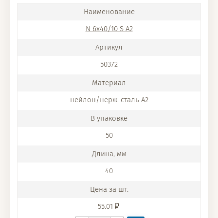
N 6x40/10 S A2
50372
нейлон/нерж. сталь A2
50
40
55.01