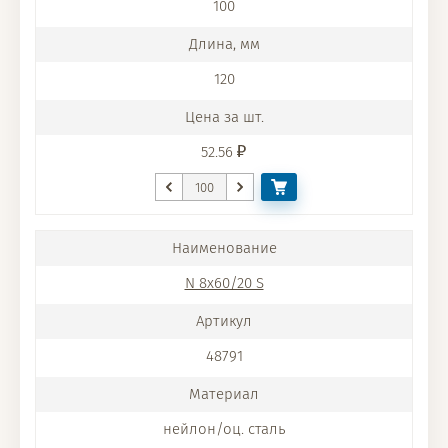
100
120
52.56
N 8x60/20 S
48791
нейлон/оц. сталь