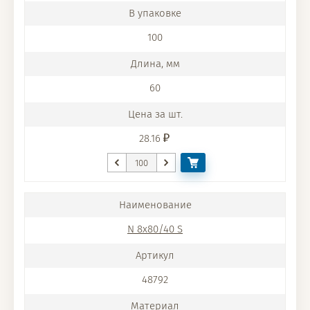
100
60
28.16
N 8x80/40 S
48792