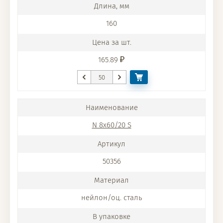
160
165.89
N 8x60/20 S
50356
нейлон/оц. сталь