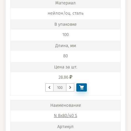
нейлон/оц. сталь
100
80
28.86
N 8x80/40 S