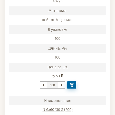
48793
нейлон/оц. сталь
100
100
39.50
N 6x60/30 S (200)