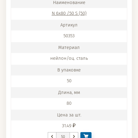
N 6x80 /50 S (50)
50353
нейлон/оц. сталь
50
80
31.49