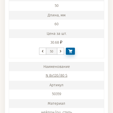
50
60
30.68
N 8x120/80 S
50359
нейлон/оц. сталь