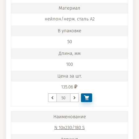
нейлон/нерж. сталь A2
50
100
135.06
N 10x230/180 S