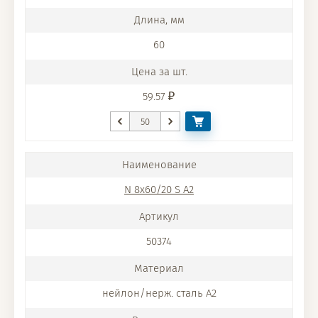
60
59.57
N 8x60/20 S A2
50374
нейлон/нерж. сталь A2